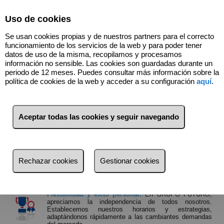
Select Language
▼
Uso de cookies
Se usan cookies propias y de nuestros partners para el correcto
funcionamiento de los servicios de la web y para poder tener
datos de uso de la misma, recopilamos y procesamos
información no sensible. Las cookies son guardadas durante un
periodo de 12 meses. Puedes consultar más información sobre la
política de cookies de la web y acceder a su configuración
aquí
.
TRABAJA CON NOSOTROS
Por qué con GRUPO FUTURO
Aceptar todas las cookies y seguir navegando
Porque lo más importante eres tú, tu actitud, tus necesidades y tus
inquitetudes. Porque tú eres la base del negocio inmobiliario te
damos la bienvenida a GRUPO FUTURO, donde marcarás la
diferencia en el mercado inmobiliario! Aquí tienes las razones clave
Rechazar cookies
Gestionar cookies
por las que eres esencial en nuestra oficina:
Flexibilidad y éxito personal:
En GRUPO FUTURO,
apreciamos la independencia de todos nosotros.
Establecemos nuestros horarios y estrategias,
adaptándonos rápidamente a las cambiantes demandas