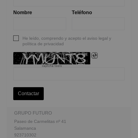
Nombre
Teléfono
He leído, comprendo y acepto el aviso legal y
política de privacidad
captcha tools
Contactar
GRUPO FUTURO
Paseo de Carmelitas nº 41
Salamanca
923710302