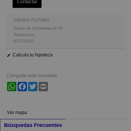
Contactar
GRUPO FUTURO
Paseo de Carmelitas nº 41
Salamanca
923710302
Calcula tu hipoteca
Comparte este inmueble
WhatsApp
Facebook
Twitter
Print
Ver mapa
Búsquedas Frecuentes