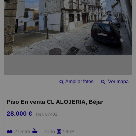
Ampliar fotos
Ver mapa
Piso En venta CL ALOJERIA, Béjar
28.000 €
Ref. 07401
2 Dorm
1 Baño
59m²