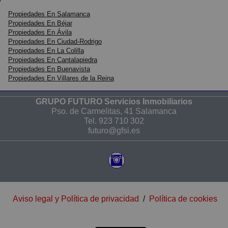
Propiedades En Salamanca
Propiedades En Béjar
Propiedades En Ávila
Propiedades En Ciudad-Rodrigo
Propiedades En La Colilla
Propiedades En Cantalapiedra
Propiedades En Buenavista
Propiedades En Villares de la Reina
GRUPO FUTURO Servicios Inmobiliarios
Pso. de Carmelitas, 41 Salamanca
Tel.
923 710 302
futuro@gfsi.es
Aviso legal y Política de privacidad
/
Política de cookies