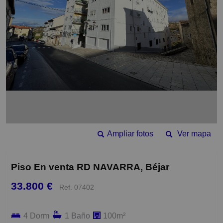
Ampliar fotos
Ver mapa
Piso En venta RD NAVARRA, Béjar
33.800 €
Ref. 07402
4 Dorm
1 Baño
100m²