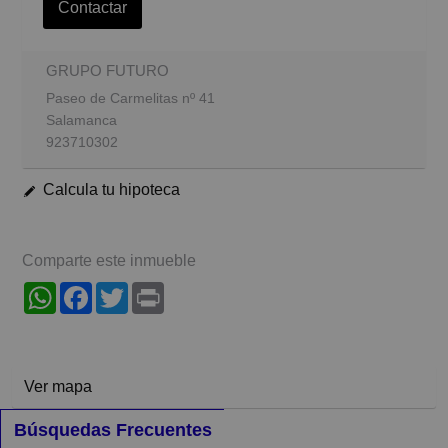
Contactar
GRUPO FUTURO
Paseo de Carmelitas nº 41
Salamanca
923710302
Calcula tu hipoteca
Comparte este inmueble
WhatsApp
Facebook
Twitter
Print
Ver mapa
Búsquedas Frecuentes